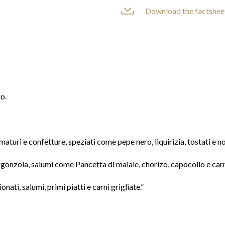
Download the factshee
o.
 maturi e confetture, speziati come pepe nero, liquirizia, tostati e
nzola, salumi come Pancetta di maiale, chorizo, capocollo e carni 
nati, salumi, primi piatti e carni grigliate.”