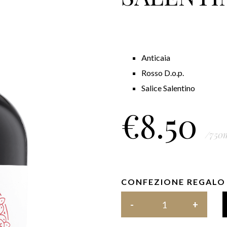
Anticaia
Rosso D.o.p.
Salice Salentino
€
8.50
/750
CONFEZIONE REGALO