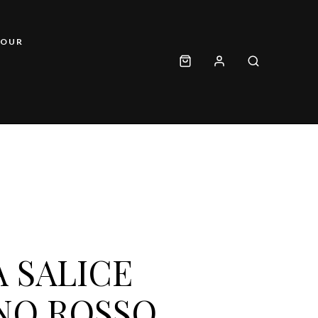
OUR
A SALICE
NO ROSSO