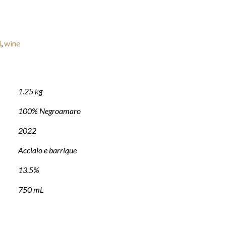
d
,
wine
1.25 kg
100% Negroamaro
2022
Acciaio e barrique
13.5%
750 mL