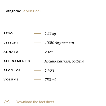
Categoria:
Le Selezioni
1.25 kg
PESO
100% Negroamaro
VITIGNI
2021
ANNATA
Acciaio, barrique, bottiglia
AFFINAMENTO
14.0%
ALCOHOL
750 mL
VOLUME
Download the factsheet