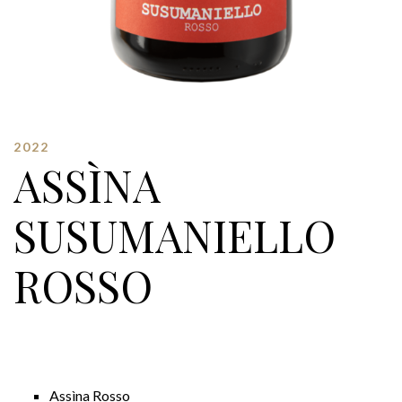
2022
ASSÌNA
SUSUMANIELLO
ROSSO
Assìna Rosso