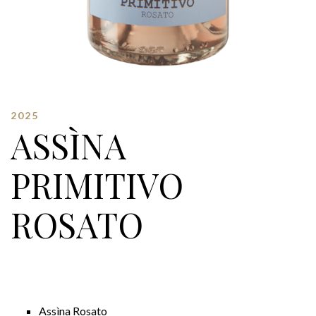
2025
ASSÌNA
PRIMITIVO
ROSATO
Assìna Rosato