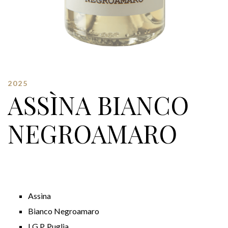
2025
ASSÌNA BIANCO
NEGROAMARO
Assìna
Bianco Negroamaro
I.G.P. Puglia